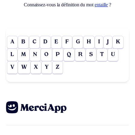
Connaissez-vous la définition du mot
entaille
?
A
B
C
D
E
F
G
H
I
J
K
L
M
N
O
P
Q
R
S
T
U
V
W
X
Y
Z