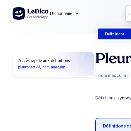
Aller au contenu
Co
Dictionnaire
0
r
Définitions
Pleu
Accès rapide aux définitions
pleuronectidé, nom masculin
nom masculin
Définitions, synon
Définitions 