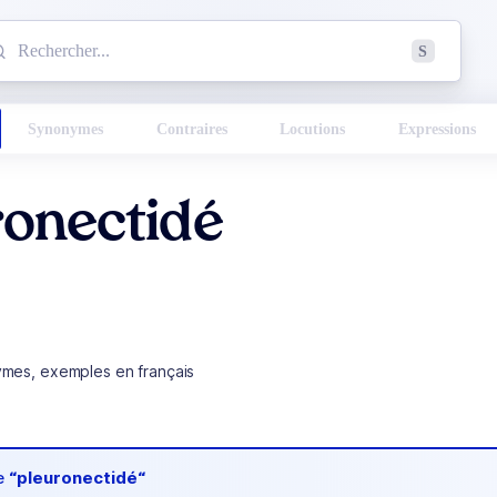
mmencez à chercher un mot dans le dictionnaire :
S
esults found.
Synonymes
Contraires
Locutions
Expressions
ronectidé
ymes, exemples en français
de
“pleuronectidé“