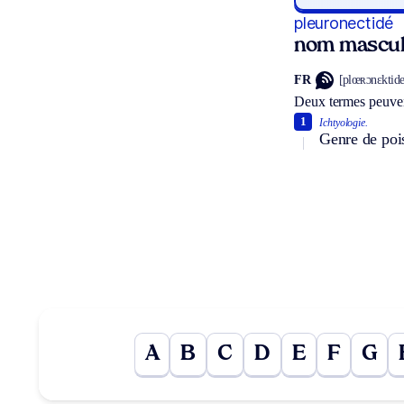
pleuronectidé
nom mascul
FR
[plœʀɔnɛktide
Deux termes peuven
1
Ichtyologie.
Genre de pois
A
B
C
D
E
F
G