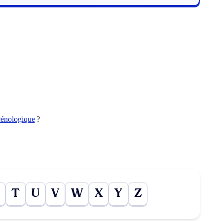
cénologique
?
T
U
V
W
X
Y
Z