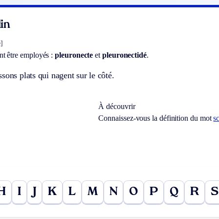
in
]
t être employés :
pleuronecte
et
pleuronectidé
.
sons plats qui nagent sur le côté.
À découvrir
Connaissez-vous la définition du mot
s
H
I
J
K
L
M
N
O
P
Q
R
S