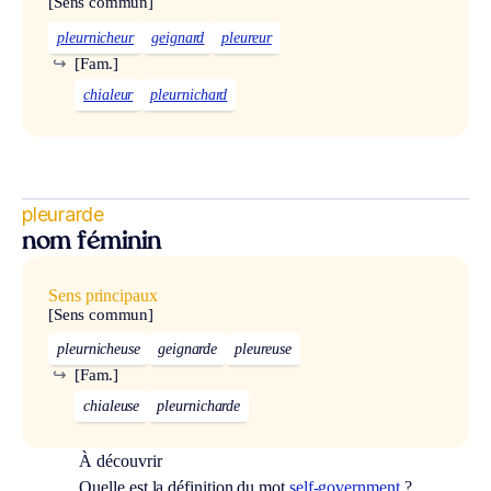
[Sens commun]
pleurnicheur
geignard
pleureur
↪
[Fam.]
chialeur
pleurnichard
pleurarde
nom féminin
Sens principaux
[Sens commun]
pleurnicheuse
geignarde
pleureuse
↪
[Fam.]
chialeuse
pleurnicharde
À découvrir
Quelle est la définition du mot
self-government
?