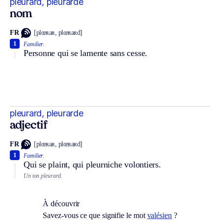
pleurard, pleurarde
nom
FR
[plœʀaʀ, plœʀaʀd]
1
Familier.
Personne qui se lamente sans cesse.
pleurard, pleurarde
adjectif
FR
[plœʀaʀ, plœʀaʀd]
1
Familier.
Qui se plaint, qui pleurniche volontiers.
Un ton pleurard.
À découvrir
Savez-vous ce que signifie le mot
valésien
?