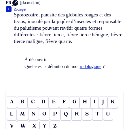
FR
[plasmɔdjɔm]
1
Zoologie.
Sporozoaire, parasite des globules rouges et des
tissus, inoculé par la piqûre d’insectes et responsable
du paludisme pouvant revêtir quatre formes
différentes : fièvre tierce, fièvre tierce bénigne, fièvre
tierce maligne, fièvre quarte.
À découvrir
Quelle est la définition du mot
rudologique
?
A
B
C
D
E
F
G
H
I
J
K
L
M
N
O
P
Q
R
S
T
U
V
W
X
Y
Z