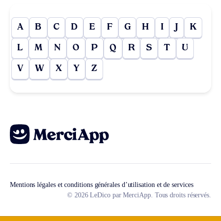
A
B
C
D
E
F
G
H
I
J
K
L
M
N
O
P
Q
R
S
T
U
V
W
X
Y
Z
Mentions légales et conditions générales d’utilisation et de services
© 2026 LeDico par MerciApp. Tous droits réservés.