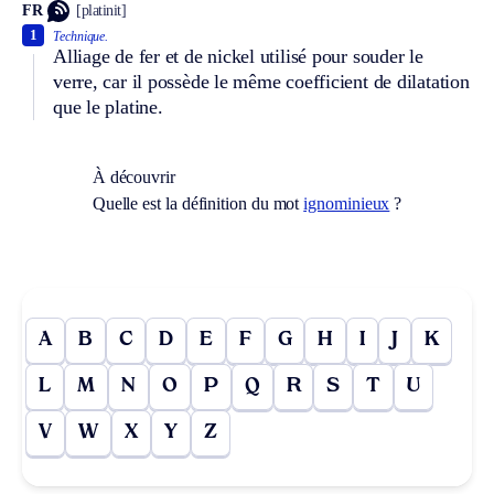
FR
[platinit]
1
Technique.
Alliage de fer et de nickel utilisé pour souder le
verre, car il possède le même coefficient de dilatation
que le platine.
À découvrir
Quelle est la définition du mot
ignominieux
?
A
B
C
D
E
F
G
H
I
J
K
L
M
N
O
P
Q
R
S
T
U
V
W
X
Y
Z