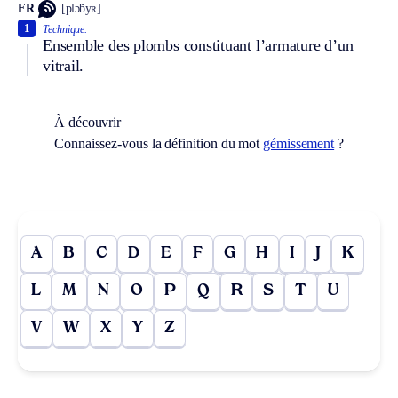
FR
[plɔ̃byʀ]
1
Technique.
Ensemble des plombs constituant l’armature d’un
vitrail.
À découvrir
Connaissez-vous la définition du mot
gémissement
?
A
B
C
D
E
F
G
H
I
J
K
L
M
N
O
P
Q
R
S
T
U
V
W
X
Y
Z