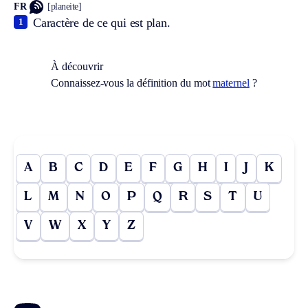
FR
[planeite]
Caractère de ce qui est plan.
1
À découvrir
Connaissez-vous la définition du mot
maternel
?
A
B
C
D
E
F
G
H
I
J
K
L
M
N
O
P
Q
R
S
T
U
V
W
X
Y
Z