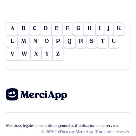
A
B
C
D
E
F
G
H
I
J
K
L
M
N
O
P
Q
R
S
T
U
V
W
X
Y
Z
Mentions légales et conditions générales d’utilisation et de services
© 2026 LeDico par MerciApp. Tous droits réservés.