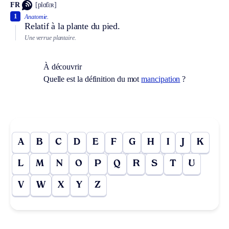
FR
[plɑ̃tɛʀ]
1
Anatomie.
Relatif à la plante du pied.
Une verrue plantaire.
À découvrir
Quelle est la définition du mot
mancipation
?
A
B
C
D
E
F
G
H
I
J
K
L
M
N
O
P
Q
R
S
T
U
V
W
X
Y
Z