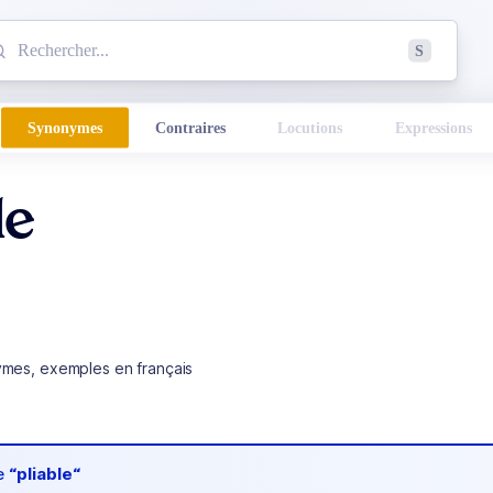
mmencez à chercher un mot dans le dictionnaire :
S
esults found.
Synonymes
Contraires
Locutions
Expressions
le
ymes, exemples en français
de
“pliable“