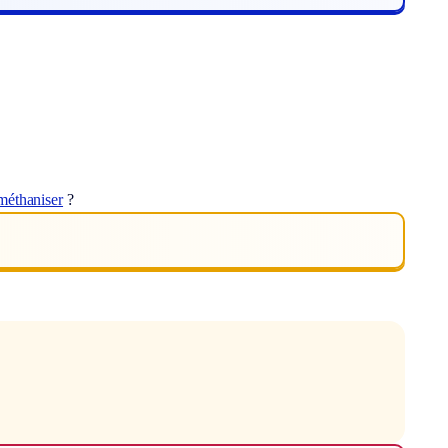
méthaniser
?