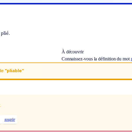
 plié.
À découvrir
Connaissez-vous la définition du mot
de
“pliable“
x
souple