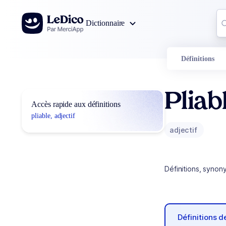
Aller au contenu
Co
Dictionnaire
0
r
Définitions
Pliab
Accès rapide aux définitions
pliable, adjectif
adjectif
Définitions, synon
Définitions 