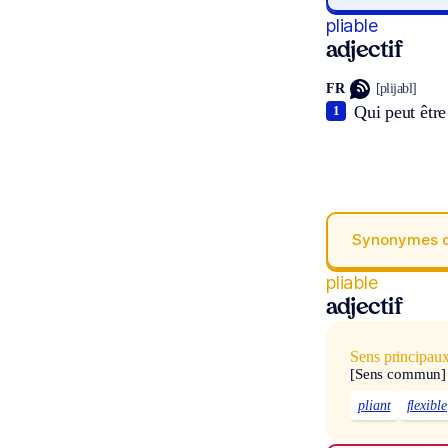
pliable
adjectif
FR
[plijabl]
Qui peut être
1
Synonymes 
pliable
adjectif
Sens principau
[Sens commun]
pliant
flexible