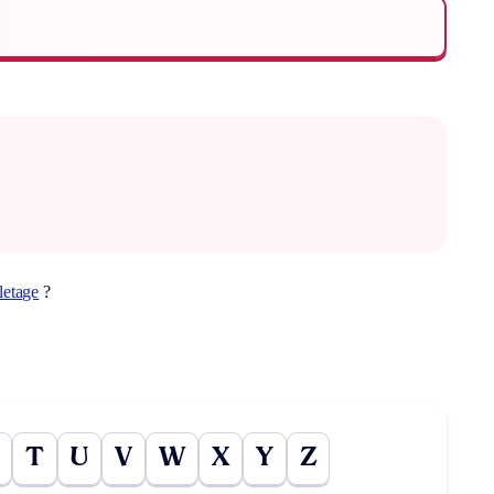
letage
?
T
U
V
W
X
Y
Z