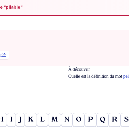
de
“pliable“
x
igide
À découvrir
Quelle est la définition du mot
pel
H
I
J
K
L
M
N
O
P
Q
R
S