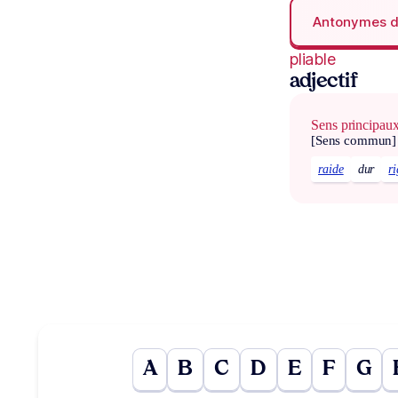
Antonymes 
pliable
adjectif
Sens principau
[Sens commun]
raide
dur
r
A
B
C
D
E
F
G