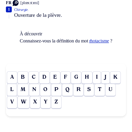
FR
[plœʀɔtɔmi]
1
Chirurgie.
Ouverture de la plèvre.
À découvrir
Connaissez-vous la définition du mot
rhotacisme
?
A
B
C
D
E
F
G
H
I
J
K
L
M
N
O
P
Q
R
S
T
U
V
W
X
Y
Z