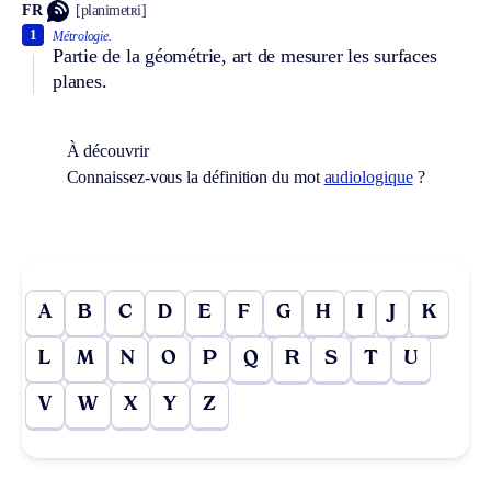
FR
[planimetʀi]
1
Métrologie.
Partie de la géométrie, art de mesurer les surfaces
planes.
À découvrir
Connaissez-vous la définition du mot
audiologique
?
A
B
C
D
E
F
G
H
I
J
K
L
M
N
O
P
Q
R
S
T
U
V
W
X
Y
Z