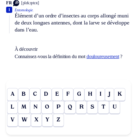
FR
[plekɔptɛʀ]
1
Entomologie.
Élément d’un ordre d’insectes au corps allongé muni
de deux longues antennes, dont la larve se développe
dans l’eau.
À découvrir
Connaissez-vous la définition du mot
douloureusement
?
A
B
C
D
E
F
G
H
I
J
K
L
M
N
O
P
Q
R
S
T
U
V
W
X
Y
Z