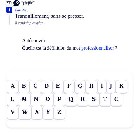
FR
[plɑ̃plɑ̃]
1
Familier.
Tranquillement, sans se presser.
Il conduit plan-plan.
À découvrir
Quelle est la définition du mot
professionnaliser
?
A
B
C
D
E
F
G
H
I
J
K
L
M
N
O
P
Q
R
S
T
U
V
W
X
Y
Z