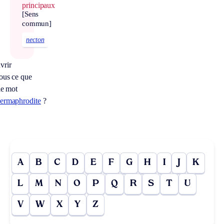
principaux
[Sens
commun]
necton
vrir
ous ce que
 le mot
ermaphrodite
?
A
B
C
D
E
F
G
H
I
J
K
L
M
N
O
P
Q
R
S
T
U
V
W
X
Y
Z