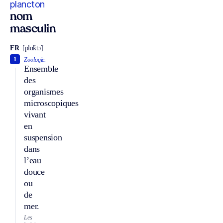
plancton
nom
masculin
FR
[plɑ̃ktɔ̃]
1
Zoologie.
Ensemble
des
organismes
microscopiques
vivant
en
suspension
dans
l’eau
douce
ou
de
mer.
Les