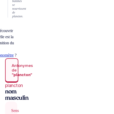
baleines
se
nourrissent
de
plancton.
écouvrir
le est la
nition du
onomètre
?
Antonymes
de
“plancton“
plancton
nom
masculin
Sens