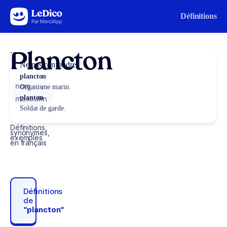
Aller au contenu
Définitions
Plancton
Ne pas confondre
plancton
nom
Organisme marin.
planton
masculin
Soldat de garde.
Définitions,
synonymes,
exemples
en français
Définitions
de
“plancton“