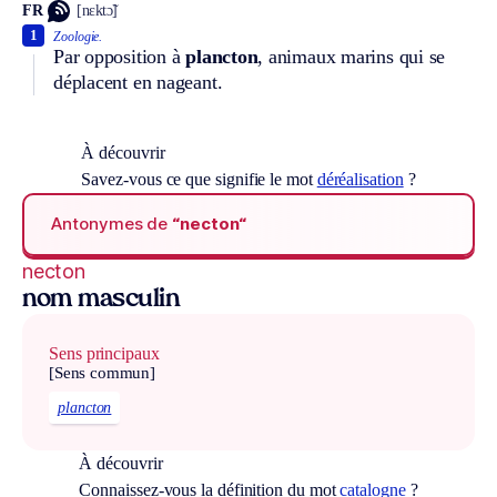
FR
[nɛktɔ̃]
1
Zoologie.
Par opposition à
plancton
, animaux marins qui se
déplacent en nageant.
À découvrir
Savez-vous ce que signifie le mot
déréalisation
?
Antonymes de
“necton“
necton
nom masculin
Sens principaux
[Sens commun]
plancton
À découvrir
Connaissez-vous la définition du mot
catalogne
?