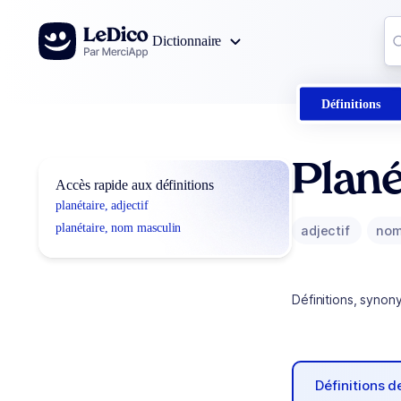
Aller au contenu
Co
Dictionnaire
0
r
Définitions
Plané
Accès rapide aux définitions
planétaire, adjectif
planétaire, nom masculin
adjectif
nom
Définitions, synon
Définitions 