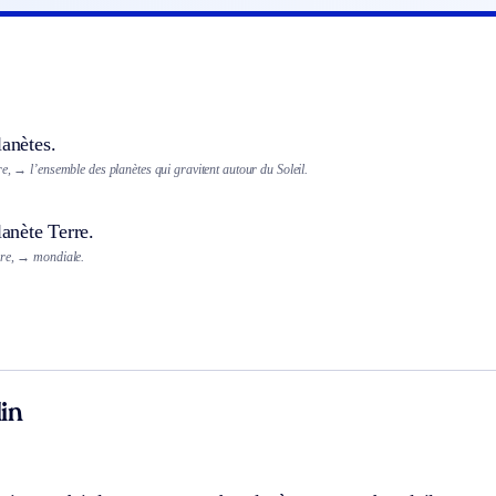
lanètes.
re,
→ l’ensemble des planètes qui gravitent autour du Soleil.
lanète Terre.
ire,
→ mondiale.
in