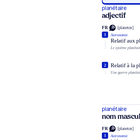
planétaire
adjectif
FR
[planetɛʀ]
1
Astronomie.
Relatif aux p
Le système planétai
Relatif à la p
2
Une guerre planéta
planétaire
nom mascul
FR
[planetɛʀ]
1
Astronomie.