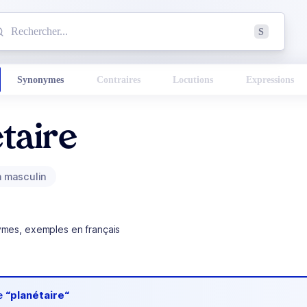
mmencez à chercher un mot dans le dictionnaire :
S
esults found.
Synonymes
Contraires
Locutions
Expressions
taire
 masculin
ymes, exemples en français
de
“planétaire“