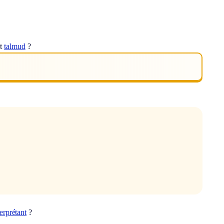
ot
talmud
?
terprétant
?