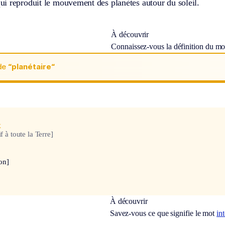
i reproduit le mouvement des planètes autour du soleil.
À découvrir
Connaissez-vous la définition du m
de
“planétaire“
x
if à toute la Terre]
on]
À découvrir
Savez-vous ce que signifie le mot
in