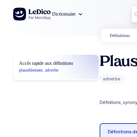
Aller au contenu
Co
Dictionnaire
0
r
Définitions
Plau
Accès rapide aux définitions
plausiblement, adverbe
adverbe
Définitions, synon
Définitions 