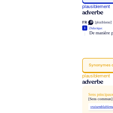
plausiblement
adverbe
FR
[plozibləmɑ̃]
1
Didactique.
De manière p
Synonymes 
plausiblement
adverbe
Sens principau
[Sens commun]
vraisemblablem