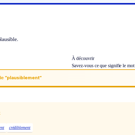
lausible.
À découvrir
Savez-vous ce que signifie le mo
de
“plausiblement“
x
ent
crédiblement