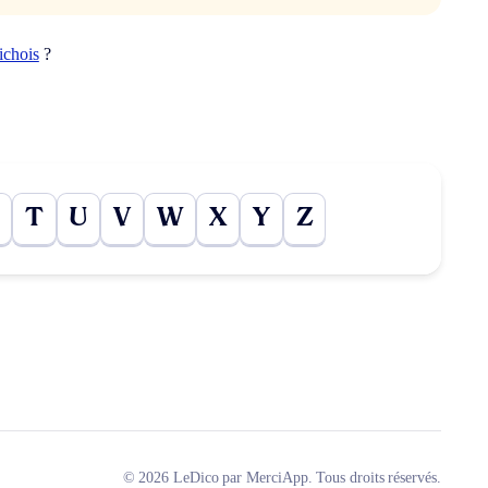
ichois
?
T
U
V
W
X
Y
Z
© 2026 LeDico par MerciApp. Tous droits réservés.