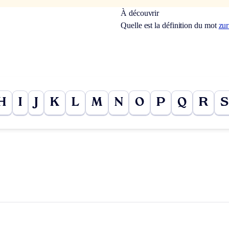
À découvrir
Quelle est la définition du mot
zur
H
I
J
K
L
M
N
O
P
Q
R
S