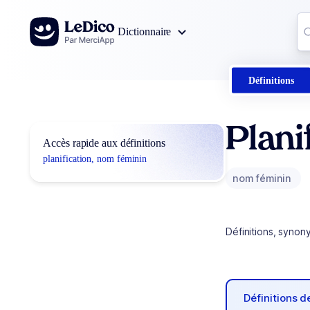
Aller au contenu
Co
Dictionnaire
0
r
Définitions
Plani
Accès rapide aux définitions
planification, nom féminin
nom féminin
Définitions, synon
Définitions 