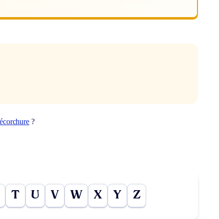
écorchure
?
T
U
V
W
X
Y
Z