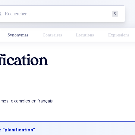
mmencez à chercher un mot dans le dictionnaire :
S
esults found.
Synonymes
Contraires
Locutions
Expressions
fication
ymes, exemples en français
de
“planification“