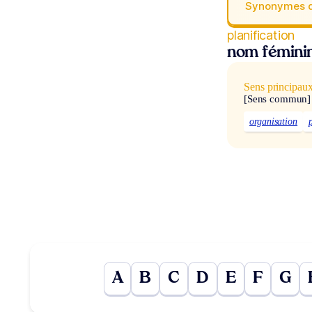
Synonymes 
planification
nom fémini
Sens principau
[Sens commun]
organisation
A
B
C
D
E
F
G