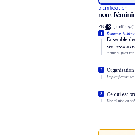
planification
nom fémini
FR
[planifikasjɔ̃]
1
Économie.
Politique
Ensemble des
ses ressource
Mettre au point une
Organisation 
2
La planification des
Ce qui est pr
3
Une réunion est prév