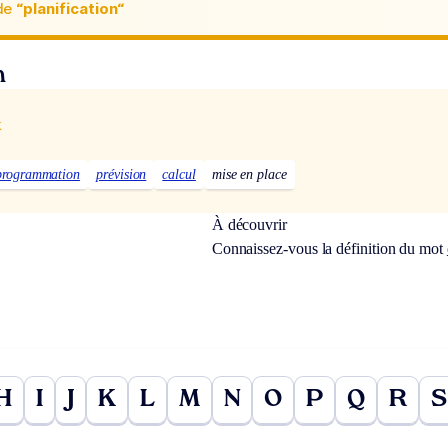
de
“planification“
n
x
programmation
prévision
calcul
mise en place
À découvrir
Connaissez-vous la définition du mot
H
I
J
K
L
M
N
O
P
Q
R
S