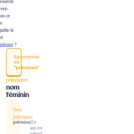
couvrir
vez-
us ce
ue
gnifie le
ot
nfesser
?
Synonymes
de
“prévision“
prévision
nom
féminin
Sens
principaux
prévision
[Ce
qui est
prévu]