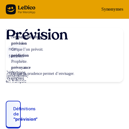
Aller au contenu
Synonymes
Prévision
Ne pas confondre
prévision
nom
Ce que l’on prévoit.
prédiction
féminin
Prophétie.
prévoyance
Définitions,
Ce que la prudence permet d’envisager.
synonymes,
exemples
en français
Définitions
de
“prévision“