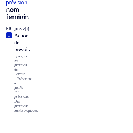
prévision
nom
féminin
FR
[pʀevizjɔ̃]
Action
1
de
prévoir.
Épargner
en
prévision
de
l’avenir.
L’événement
a
justifié
ses
prévisions.
Des
prévisions
météorologiques.