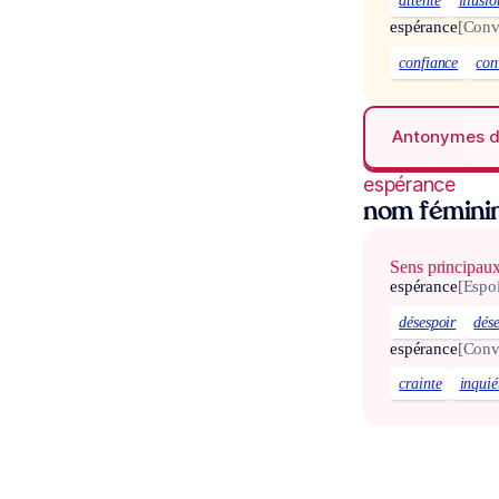
attente
illusio
espérance
[Conv
confiance
con
Antonymes 
espérance
nom fémini
Sens principau
espérance
[Espoi
désespoir
dés
espérance
[Conv
crainte
inquié