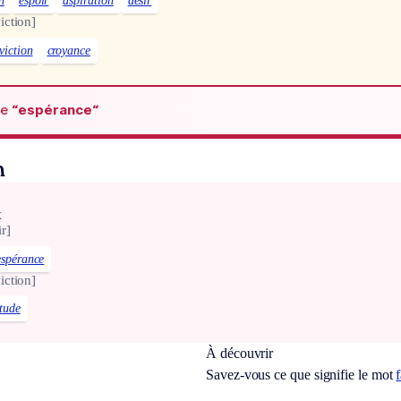
n
espoir
aspiration
désir
iction]
viction
croyance
de
“espérance“
n
x
r]
espérance
iction]
tude
À découvrir
Savez-vous ce que signifie le mot