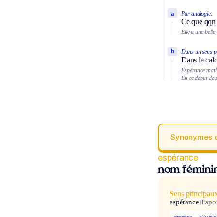
a
Par analogie.
Ce que qqn 
Elle a une belle
b
Dans un sens pa
Dans le calc
Espérance mat
En ce début de 
Synonymes 
espérance
nom fémini
Sens principau
espérance
[Espoi