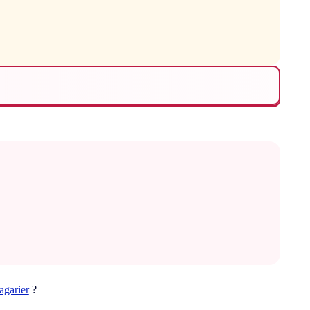
fagarier
?