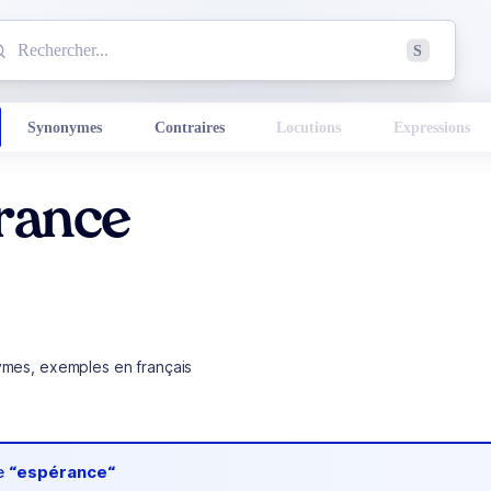
mmencez à chercher un mot dans le dictionnaire :
S
esults found.
Synonymes
Contraires
Locutions
Expressions
rance
ymes, exemples en français
de
“espérance“