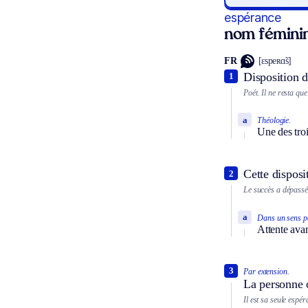
espérance
nom fémini
FR
[ɛspeʀɑ̃s]
Disposition d
1
Poét.
Il ne resta qu
a
Théologie.
Une des troi
Cette disposi
2
Le succès a dépassé
a
Dans un sens pa
Attente avan
3
Par extension.
La personne o
Il est sa seule espér