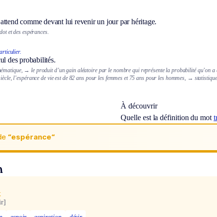
attend comme devant lui revenir un jour par héritage.
 dot et des espérances.
rticulier.
ul des probabilités.
hématique,
→ le produit d’un gain aléatoire par le nombre qui représente la probabilité qu’on a d
siècle, l’espérance de vie est de 82 ans pour les femmes et 75 ans pour les hommes,
→ statistiqu
À découvrir
Quelle est la définition du mot
t
de
“espérance“
n
x
r]