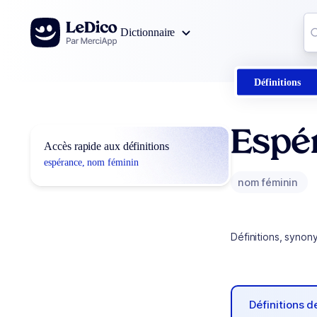
Aller au contenu
Co
Dictionnaire
0
r
Définitions
Espé
Accès rapide aux définitions
espérance, nom féminin
nom féminin
Définitions, synon
Définitions 