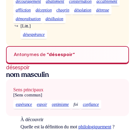
découragement
abattement
consternation
accablement
affliction
déception
chagrin
désolation
détresse
démoralisation
désillusion
↪
[Litt.]
désespérance
Antonymes de
“désespoir“
désespoir
nom masculin
Sens principaux
[Sens commun]
espérance
espoir
optimisme
foi
confiance
À découvrir
Quelle est la définition du mot
philologiquement
?