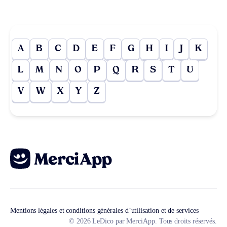
A
B
C
D
E
F
G
H
I
J
K
L
M
N
O
P
Q
R
S
T
U
V
W
X
Y
Z
Mentions légales et conditions générales d’utilisation et de services
© 2026 LeDico par MerciApp. Tous droits réservés.