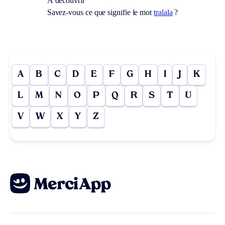
À découvrir
Savez-vous ce que signifie le mot
tralala
?
A
B
C
D
E
F
G
H
I
J
K
L
M
N
O
P
Q
R
S
T
U
V
W
X
Y
Z