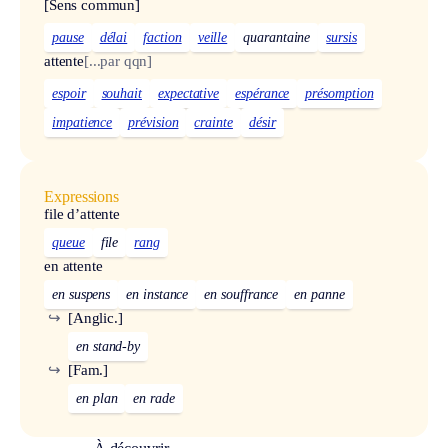
[Sens commun]
pause
délai
faction
veille
quarantaine
sursis
attente
[...par qqn]
espoir
souhait
expectative
espérance
présomption
impatience
prévision
crainte
désir
Expressions
file d’attente
queue
file
rang
en attente
en suspens
en instance
en souffrance
en panne
↪
[Anglic.]
en stand-by
↪
[Fam.]
en plan
en rade