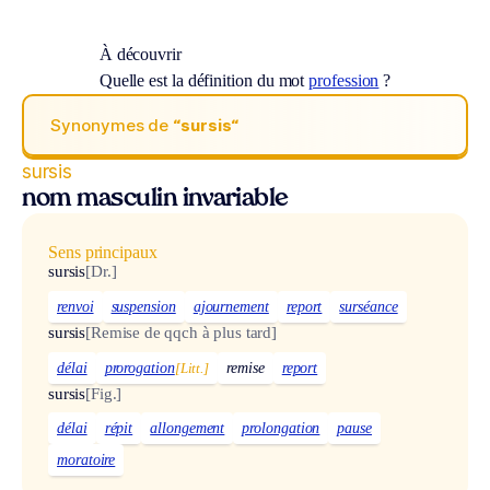
À découvrir
Quelle est la définition du mot
profession
?
Synonymes de
“sursis“
sursis
nom masculin invariable
Sens principaux
sursis
[Dr.]
renvoi
suspension
ajournement
report
surséance
sursis
[Remise de qqch à plus tard]
délai
prorogation
[Litt.]
remise
report
sursis
[Fig.]
délai
répit
allongement
prolongation
pause
moratoire