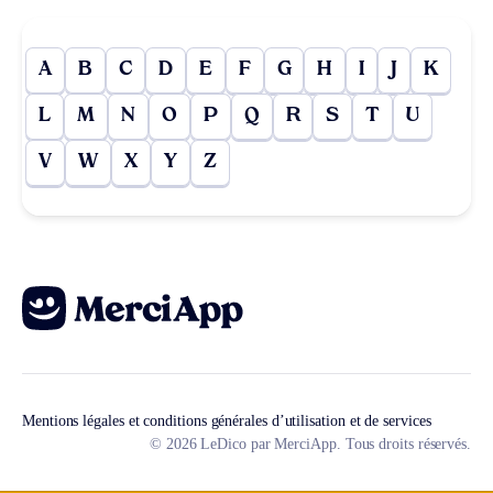
A
B
C
D
E
F
G
H
I
J
K
L
M
N
O
P
Q
R
S
T
U
V
W
X
Y
Z
Mentions légales et conditions générales d’utilisation et de services
© 2026 LeDico par MerciApp. Tous droits réservés.