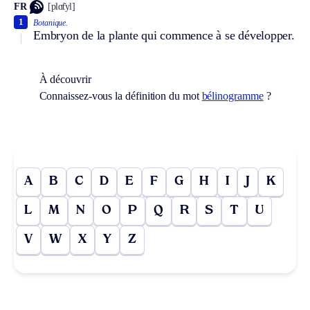
FR
[plɑ̃tyl]
1
Botanique.
Embryon de la plante qui commence à se développer.
À découvrir
Connaissez-vous la définition du mot
bélinogramme
?
A
B
C
D
E
F
G
H
I
J
K
L
M
N
O
P
Q
R
S
T
U
V
W
X
Y
Z