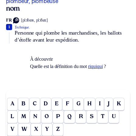
plombeur, plombeuse
nom
FR
[plɔ̃bœʀ, plɔ̃bøz]
1
Technique.
Personne qui plombe les marchandises, les ballots
d’étoffe avant leur expédition.
À découvrir
Quelle est la définition du mot
riquiqui
?
A
B
C
D
E
F
G
H
I
J
K
L
M
N
O
P
Q
R
S
T
U
V
W
X
Y
Z