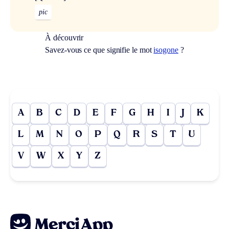
pic
À découvrir
Savez-vous ce que signifie le mot
isogone
?
A
B
C
D
E
F
G
H
I
J
K
L
M
N
O
P
Q
R
S
T
U
V
W
X
Y
Z