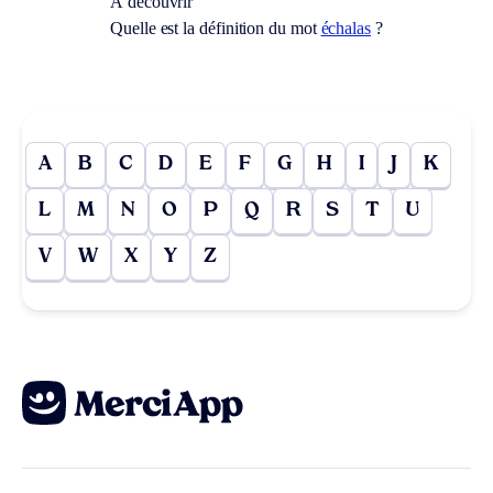
À découvrir
Quelle est la définition du mot
échalas
?
A
B
C
D
E
F
G
H
I
J
K
L
M
N
O
P
Q
R
S
T
U
V
W
X
Y
Z