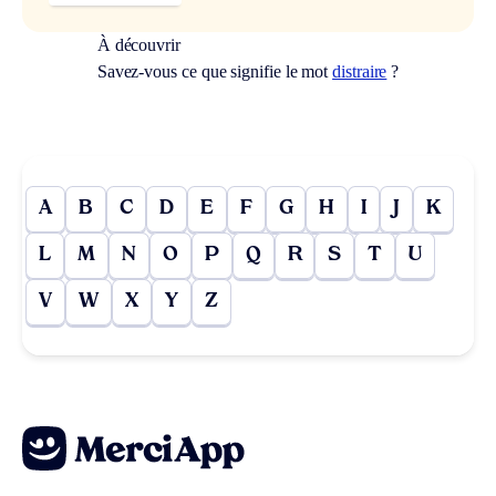
À découvrir
Savez-vous ce que signifie le mot
distraire
?
A
B
C
D
E
F
G
H
I
J
K
L
M
N
O
P
Q
R
S
T
U
V
W
X
Y
Z