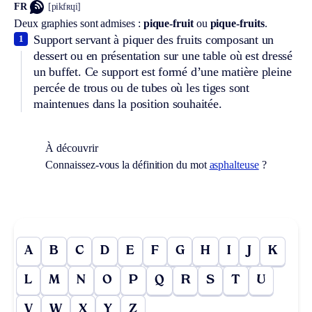
FR
[pikfʀɥi]
Deux graphies sont admises :
pique-fruit
ou
pique-fruits
.
Support servant à piquer des fruits composant un
1
dessert ou en présentation sur une table où est dressé
un buffet. Ce support est formé d’une matière pleine
percée de trous ou de tubes où les tiges sont
maintenues dans la position souhaitée.
À découvrir
Connaissez-vous la définition du mot
asphalteuse
?
A
B
C
D
E
F
G
H
I
J
K
L
M
N
O
P
Q
R
S
T
U
V
W
X
Y
Z