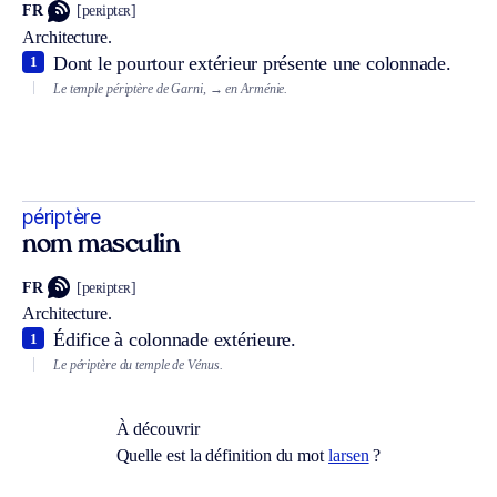
FR
[peʀiptɛʀ]
Architecture.
Dont le pourtour extérieur présente une colonnade.
1
Le temple périptère de Garni,
→ en Arménie.
périptère
nom masculin
FR
[peʀiptɛʀ]
Architecture.
Édifice à colonnade extérieure.
1
Le périptère du temple de Vénus.
À découvrir
Quelle est la définition du mot
larsen
?