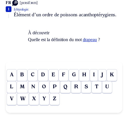
FR
[pɛʀsifɔʀm]
1
Ichtyologie.
Élément d’un ordre de poissons acanthoptérygiens.
À découvrir
Quelle est la définition du mot
drapeau
?
A
B
C
D
E
F
G
H
I
J
K
L
M
N
O
P
Q
R
S
T
U
V
W
X
Y
Z