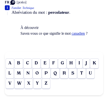
FR
[pɛʀko]
1
Familier.
Technique.
Abréviation du mot :
percolateur
.
À découvrir
Savez-vous ce que signifie le mot
canadien
?
A
B
C
D
E
F
G
H
I
J
K
L
M
N
O
P
Q
R
S
T
U
V
W
X
Y
Z