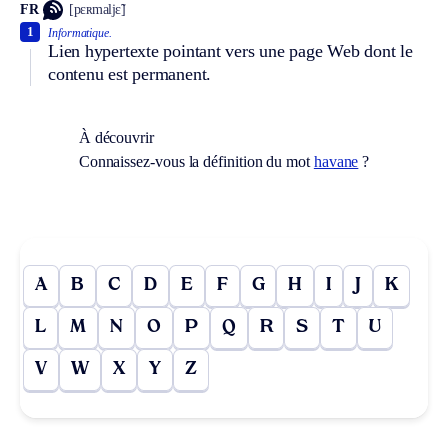
FR
[pɛʀmaljɛ̃]
1
Informatique.
Lien hypertexte pointant vers une page Web dont le
contenu est permanent.
À découvrir
Connaissez-vous la définition du mot
havane
?
A
B
C
D
E
F
G
H
I
J
K
L
M
N
O
P
Q
R
S
T
U
V
W
X
Y
Z