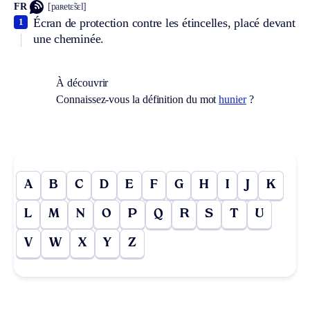
FR
[paʀetɛ̃sɛl]
Écran de protection contre les étincelles, placé devant
1
une cheminée.
À découvrir
Connaissez-vous la définition du mot
hunier
?
A
B
C
D
E
F
G
H
I
J
K
L
M
N
O
P
Q
R
S
T
U
V
W
X
Y
Z