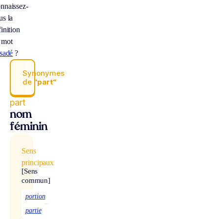
nnaissez-
us la
inition
 mot
rsadé
?
Synonymes
de
“part“
part
nom
féminin
Sens
principaux
[Sens
commun]
portion
partie