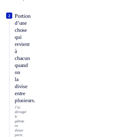
Portion
2
d’une
chose
qui
revient
à
chacun
quand
on
la
divise
entre
plusieurs.
J’ai
découpé
le
gâteau
en
douze
parts.