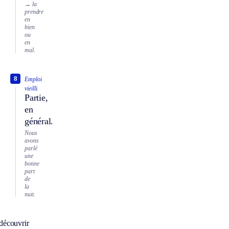
→ la
prendre
en
bien
ou
en
mal.
8
Emploi
vieilli.
Partie,
en
général.
Nous
avons
parlé
une
bonne
part
de
la
nuit.
découvrir