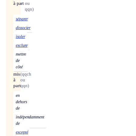
à part
ou
qqn)
séparer
dissocier
isoler
exclure
mettre
de
côté
mis
(qqch
à
ou
part
qqn)
en
dehors
de
indépendamment
de
excepté