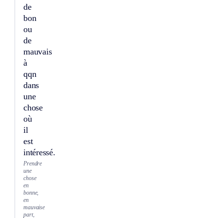
de
bon
ou
de
mauvais
à
qqn
dans
une
chose
où
il
est
intéressé.
Prendre
une
chose
en
bonne,
en
mauvaise
part,