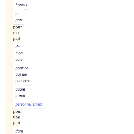
hormis
à
part
pour
ma
part
de
mon
côté
pour ce
qui me
concerne
quant
à moi
personnellement
pour
une
part
dans