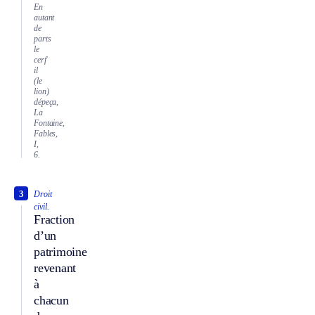
En
autant
de
parts
le
cerf
il
(le
lion)
dépeça,
La
Fontaine,
Fables,
I,
6.
3
Droit
civil.
Fraction
d’un
patrimoine
revenant
à
chacun