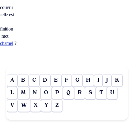
couvrir
elle est
finition
 mot
chamel
?
A
B
C
D
E
F
G
H
I
J
K
L
M
N
O
P
Q
R
S
T
U
V
W
X
Y
Z