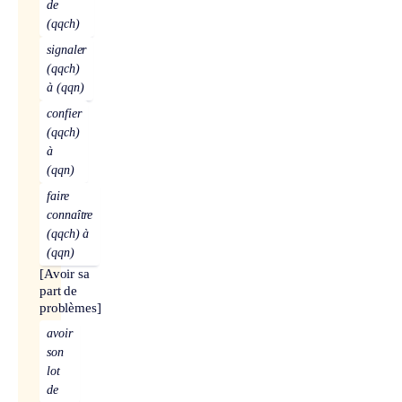
de
(qqch)
signaler
(qqch)
à (qqn)
confier
(qqch)
à
(qqn)
faire
connaître
(qqch) à
(qqn)
[Avoir sa
part de
problèmes]
avoir
son
lot
de