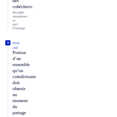
des
cohéritiers.
Recueillir,
abandonner
sa
part
d’héritage.
4
Droit
civil.
Portion
d’un
ensemble
qu’un
coïndivisaire
doit
obtenir
au
moment
du
partage