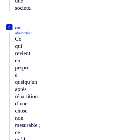
une
société.
6
Par
abstraction.
Ce
qui
revient
en
propre
à
quelqu’un
après
répartition
d’une
chose
non
mesurable ;
ce
qu’il