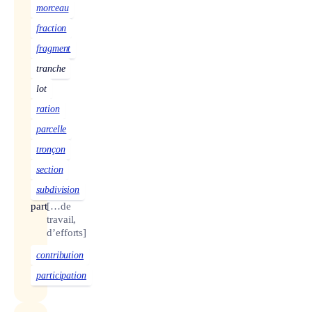
morceau
fraction
fragment
tranche
lot
ration
parcelle
tronçon
section
subdivision
part
[…de
travail,
d’efforts]
contribution
participation