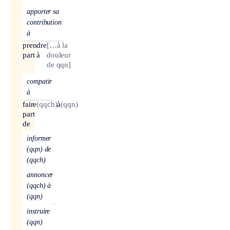
apporter sa
contribution
à
prendre
[…à la
part à
douleur
de qqn]
compatir
à
faire
(qqch)
à
(qqn)
part
de
informer
(qqn) de
(qqch)
annoncer
(qqch) à
(qqn)
instruire
(qqn)