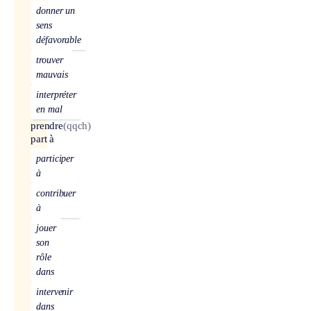
donner un
sens
défavorable
trouver
mauvais
interpréter
en mal
prendre
(qqch)
part à
participer
à
contribuer
à
jouer
son
rôle
dans
intervenir
dans