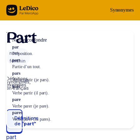
Aller au contenu
Synonymes
Part
Ne pas confondre
par
nom
Préposition.
part
féminin
Partie d’un tout.
pars
Définitions,
Verbe partir (je pars).
synonymes,
exemples
part
en français
Verbe partir (il part).
pare
Verbe parer (je pare).
pares
Définitions
Verbe parer (tu pares).
de
“part“
part