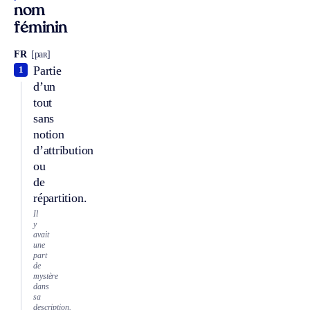
nom
féminin
FR
[paʀ]
Partie
1
d’un
tout
sans
notion
d’attribution
ou
de
répartition.
Il
y
avait
une
part
de
mystère
dans
sa
description.