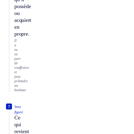
possède
ou
acquiert
en
propre.
Il
a
eu
sa
part
de
souffrance
et
peut
prétendre
au
bonheur.
7
Sens
figuré.
Ce
qui
revient