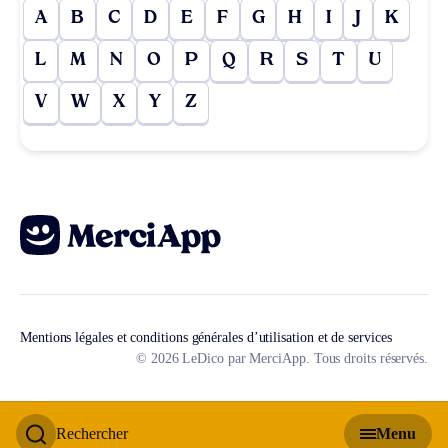
A
B
C
D
E
F
G
H
I
J
K
L
M
N
O
P
Q
R
S
T
U
V
W
X
Y
Z
Mentions légales et conditions générales d’utilisation et de services
© 2026 LeDico par MerciApp. Tous droits réservés.
Rechercher
Menu