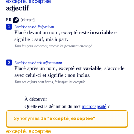
excepté, exceptée
adjectif
FR
[ɛksɛpte]
1
Participe passé.
Préposition.
Placé devant un nom, excepté reste
invariable
et
signifie : sauf, mis à part.
Tous les gens viendront, excepté les personnes en congé.
2
Participe passé pris adjectivement.
Placé après un nom, excepté est
variable
, s’accorde
avec celui-ci et signifie : non inclus.
Tous ses enfants sont bruns, la benjamine exceptée.
À découvrir
Quelle est la définition du mot
microcapsulé
?
Synonymes de
“excepté, exceptée“
excepté, exceptée