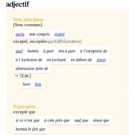
adjectif
Sens principaux
[Sens commun]
exclu
non compris
écarté
excepté, exceptée
(qqch)
[Préposition]
sauf
hormis
à part
mis à part
à l’exception de
à l’exclusion de
en excluant
en dehors de
sinon
abstraction faite de
↪
[Litt.]
hors
fors
Expressions
excepté que
si ce n’est que
à cela près que
sauf que
sinon que
hormis le fait que