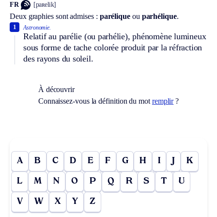
FR
[paʀelik]
Deux graphies sont admises :
parélique
ou
parhélique
.
1
Astronomie.
Relatif au parélie (ou parhélie), phénomène lumineux
sous forme de tache colorée produit par la réfraction
des rayons du soleil.
À découvrir
Connaissez-vous la définition du mot
remplir
?
A
B
C
D
E
F
G
H
I
J
K
L
M
N
O
P
Q
R
S
T
U
V
W
X
Y
Z