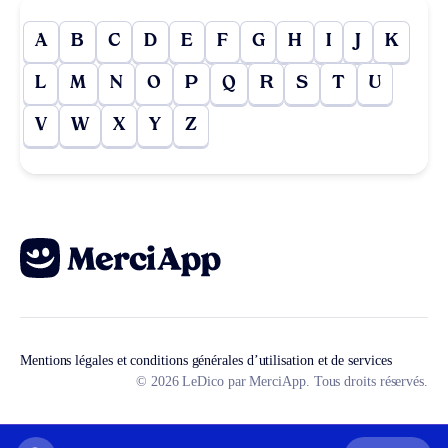
A
B
C
D
E
F
G
H
I
J
K
L
M
N
O
P
Q
R
S
T
U
V
W
X
Y
Z
Mentions légales et conditions générales d’utilisation et de services
© 2026 LeDico par MerciApp. Tous droits réservés.