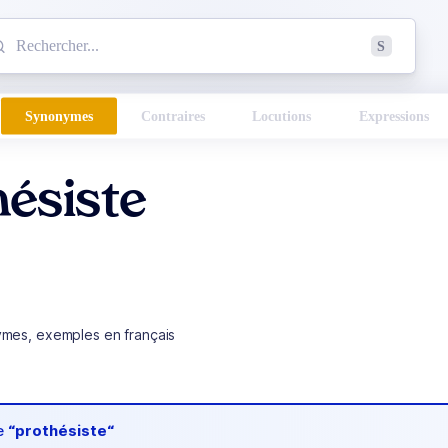
mmencez à chercher un mot dans le dictionnaire :
S
esults found.
Synonymes
Contraires
Locutions
Expressions
hésiste
ymes, exemples en français
de
“prothésiste“