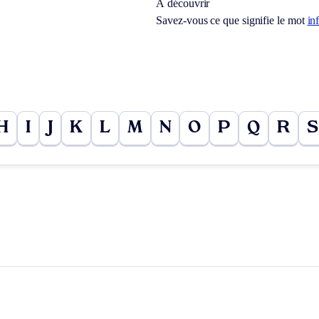
À découvrir
Savez-vous ce que signifie le mot
in
H
I
J
K
L
M
N
O
P
Q
R
S