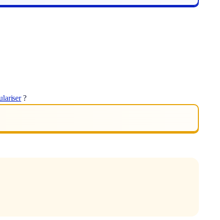
ulariser
?