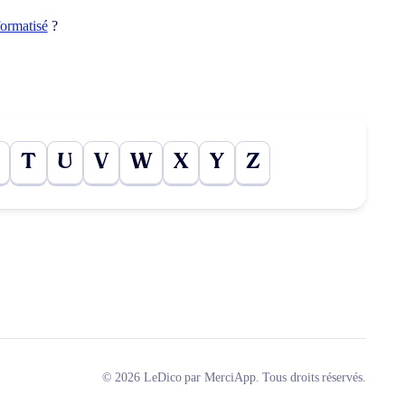
formatisé
?
T
U
V
W
X
Y
Z
© 2026 LeDico par MerciApp. Tous droits réservés.