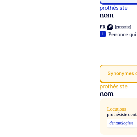
prothésiste
nom
FR
[pʀɔtezist]
Personne qui 
1
Synonymes 
prothésiste
nom
Locutions
prothésiste dent
denturologiste