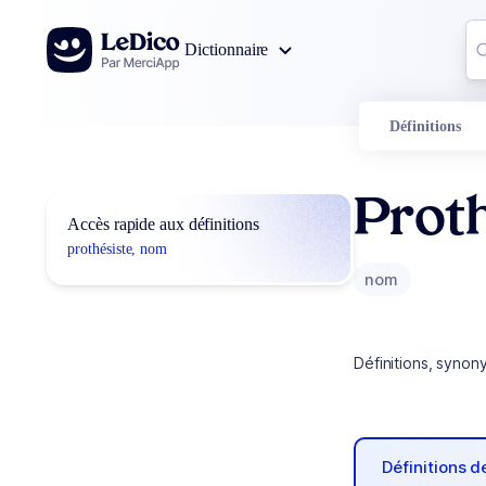
Aller au contenu
Co
Dictionnaire
0
r
Définitions
Prot
Accès rapide aux définitions
prothésiste, nom
nom
Définitions, synon
Définitions 