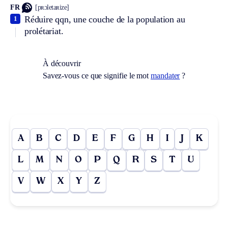
FR
[pʀɔletaʀize]
Réduire qqn, une couche de la population au
1
prolétariat.
À découvrir
Savez-vous ce que signifie le mot
mandater
?
A
B
C
D
E
F
G
H
I
J
K
L
M
N
O
P
Q
R
S
T
U
V
W
X
Y
Z