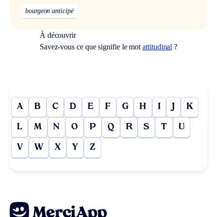
bourgeon anticipé
À découvrir
Savez-vous ce que signifie le mot
attitudinal
?
A
B
C
D
E
F
G
H
I
J
K
L
M
N
O
P
Q
R
S
T
U
V
W
X
Y
Z