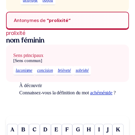
délayage
bagou
Antonymes de
“prolixité“
prolixité
nom féminin
Sens principaux
[Sens commun]
laconisme
concision
brièveté
sobriété
À découvrir
Connaissez-vous la définition du mot
achéménide
?
A
B
C
D
E
F
G
H
I
J
K