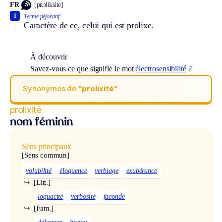
FR
[pʀɔliksite]
1
Terme péjoratif.
Caractère de ce, celui qui est prolixe.
À découvrir
Savez-vous ce que signifie le mot
électrosensibilité
?
Synonymes de
“prolixité“
prolixité
nom féminin
Sens principaux
[Sens commun]
volubilité
éloquence
verbiage
exubérance
↪
[Litt.]
loquacité
verbosité
faconde
↪
[Fam.]