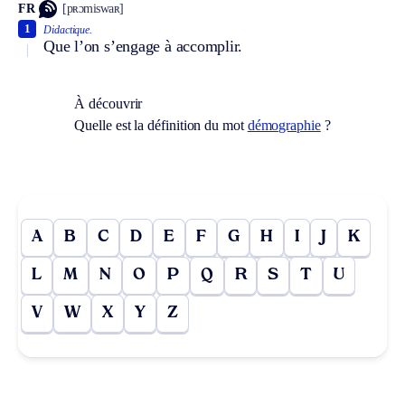
FR
[pʀɔmiswaʀ]
1
Didactique.
Que l’on s’engage à accomplir.
À découvrir
Quelle est la définition du mot
démographie
?
A
B
C
D
E
F
G
H
I
J
K
L
M
N
O
P
Q
R
S
T
U
V
W
X
Y
Z