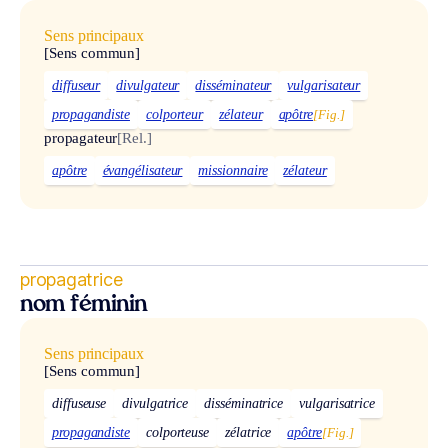
Sens principaux
[Sens commun]
diffuseur
divulgateur
disséminateur
vulgarisateur
propagandiste
colporteur
zélateur
apôtre
[Fig.]
propagateur
[Rel.]
apôtre
évangélisateur
missionnaire
zélateur
propagatrice
nom féminin
Sens principaux
[Sens commun]
diffuseuse
divulgatrice
disséminatrice
vulgarisatrice
propagandiste
colporteuse
zélatrice
apôtre
[Fig.]