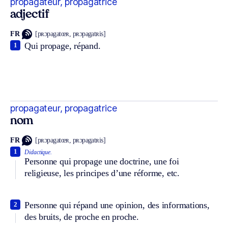
propagateur, propagatrice
adjectif
FR
[pʀɔpagatœʀ, pʀɔpagatʀis]
Qui propage, répand.
1
propagateur, propagatrice
nom
FR
[pʀɔpagatœʀ, pʀɔpagatʀis]
1
Didactique.
Personne qui propage une doctrine, une foi
religieuse, les principes d’une réforme, etc.
Personne qui répand une opinion, des informations,
2
des bruits, de proche en proche.