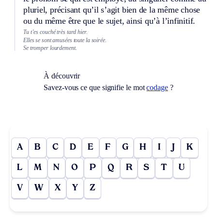
pluriel, précisant qu’il s’agit bien de la même chose
ou du même être que le sujet, ainsi qu’à l’infinitif.
Tu t’es couché très tard hier.
Elles se sont amusées toute la soirée.
Se tromper lourdement.
À découvrir
Savez-vous ce que signifie le mot
codage
?
A
B
C
D
E
F
G
H
I
J
K
L
M
N
O
P
Q
R
S
T
U
V
W
X
Y
Z