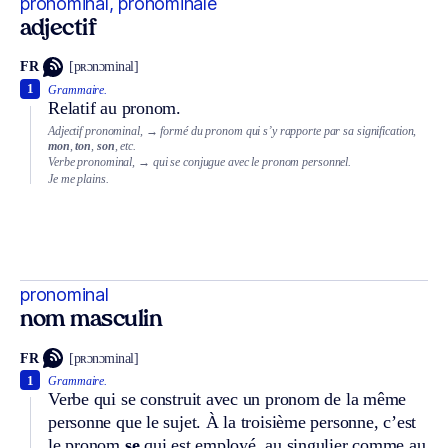
pronominal, pronominale
adjectif
FR
[pʀɔnɔminal]
1
Grammaire.
Relatif au pronom.
Adjectif pronominal,
→ formé du pronom qui s’y rapporte par sa signification,
mon
,
ton
,
son
, etc.
Verbe pronominal,
→ qui se conjugue avec le pronom personnel.
Je me plains.
pronominal
nom masculin
FR
[pʀɔnɔminal]
1
Grammaire.
Verbe qui se construit avec un pronom de la même
personne que le sujet. À la troisième personne, c’est
le pronom
se
qui est employé, au singulier comme au