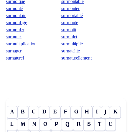
surmoïque
surmontable
surmonté
surmonter
surmontoir
surmortalité
surmoulage
surmoule
surmouler
surmoût
surmulet
surmulot
surmultiplication
surmultiplié
surnager
surnatalité
surnaturel
surnaturellement
A
B
C
D
E
F
G
H
I
J
K
L
M
N
O
P
Q
R
S
T
U