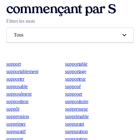
commençant par S
Filtrer les mots
Tous
support
supportable
supportablement
supportage
supporter
supporteur
supposable
supposé
supposément
supposer
supposition
suppositoire
suppôt
suppresseur
suppression
supprimable
supprimer
suppurant
suppuratif
suppuration
suppurer
supputation