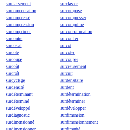
surclassement
surclasser
surcompensation
surcomposé
surcompressé
surcompresser
surcompression
surcomprimé
surcomprimer
surconsommation
surcontre
surcontrer
surcostal
surcot
surcote
surcoter
surcoupe
surcouper
surcoût
surcreusement
surcroît
surcuit
surcyclage
surdensitaire
surdensité
surdent
surdéterminant
surdétermination
surdéterminé
surdéterminer
surdéveloppé
surdévelopper
surdiagnostic
surdimension
surdimensionné
surdimensionnement
surdimensionner
surdimutité