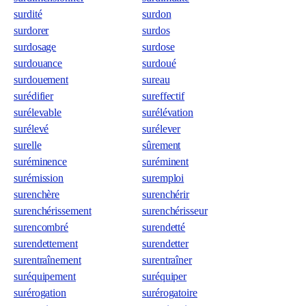
surdité
surdon
surdorer
surdos
surdosage
surdose
surdouance
surdoué
surdouement
sureau
surédifier
sureffectif
surélevable
surélévation
surélevé
surélever
surelle
sûrement
suréminence
suréminent
surémission
suremploi
surenchère
surenchérir
surenchérissement
surenchérisseur
surencombré
surendetté
surendettement
surendetter
surentraînement
surentraîner
suréquipement
suréquiper
surérogation
surérogatoire