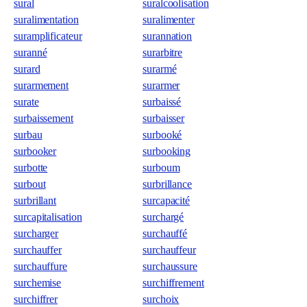
sural
suralcoolisation
suralimentation
suralimenter
suramplificateur
surannation
suranné
surarbitre
surard
surarmé
surarmement
surarmer
surate
surbaissé
surbaissement
surbaisser
surbau
surbooké
surbooker
surbooking
surbotte
surboum
surbout
surbrillance
surbrillant
surcapacité
surcapitalisation
surchargé
surcharger
surchauffé
surchauffer
surchauffeur
surchauffure
surchaussure
surchemise
surchiffrement
surchiffrer
surchoix