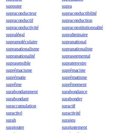
supputer
supra
supraconducteur
supraconductibilité
supraconductif
supraconduction
supraconductivité
supraconstitutionnalité
supralégal
supraliminaire
supramoléculaire
supranational
supranationalisme
supranationaliste
supranationalité
suprasegmental
suprasensible
supraterrestre
suprémacisme
suprémaciste
suprématie
suprématisme
suprême
suprêmement
surabondamment
surabondance
surabondant
surabonder
suraccumulation
suractif
suractivé
suractivité
surah
suraigu
surajouter
surajustement