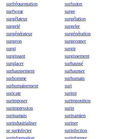
surfréquentation
surfusion
surfwear
surge
surgélateur
surgélation
surgelé
surgeler
surgénérateur
surgénération
surgeon
surgeonner
surgi
surgir
surgissant
surgissement
surglacer
surhaussé
surhaussement
surhausser
surhomme
surhumain
surhumainement
suri
suricate
surimi
surimposer
surimposition
surimpression
surin
surinamais
surinamien
surindustrialiser
suriner
se surinfecter
surinfection
surinformation
surinformer