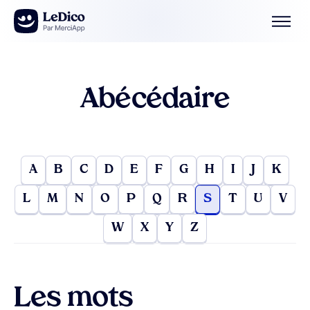
Aller au contenu
Abécédaire
A
B
C
D
E
F
G
H
I
J
K
L
M
N
O
P
Q
R
S
T
U
V
W
X
Y
Z
Les mots