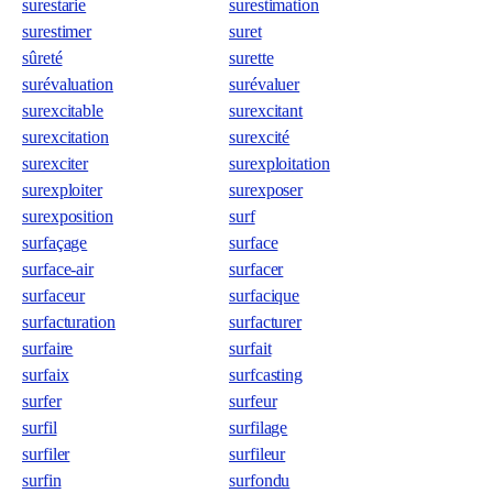
surestarie
surestimation
surestimer
suret
sûreté
surette
surévaluation
surévaluer
surexcitable
surexcitant
surexcitation
surexcité
surexciter
surexploitation
surexploiter
surexposer
surexposition
surf
surfaçage
surface
surface-air
surfacer
surfaceur
surfacique
surfacturation
surfacturer
surfaire
surfait
surfaix
surfcasting
surfer
surfeur
surfil
surfilage
surfiler
surfileur
surfin
surfondu