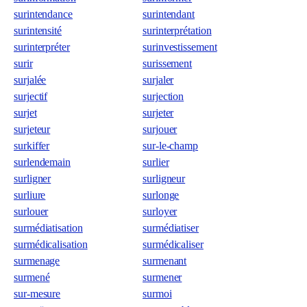
surintendance
surintendant
surintensité
surinterprétation
surinterpréter
surinvestissement
surir
surissement
surjalée
surjaler
surjectif
surjection
surjet
surjeter
surjeteur
surjouer
surkiffer
sur-le-champ
surlendemain
surlier
surligner
surligneur
surliure
surlonge
surlouer
surloyer
surmédiatisation
surmédiatiser
surmédicalisation
surmédicaliser
surmenage
surmenant
surmené
surmener
sur-mesure
surmoi