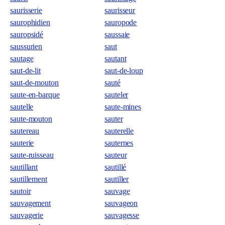
saurisserie
saurisseur
saurophidien
sauropode
sauropsidé
saussaie
saussurien
saut
sautage
sautant
saut-de-lit
saut-de-loup
saut-de-mouton
sauté
saute-en-barque
sauteler
sautelle
saute-mines
saute-mouton
sauter
sautereau
sauterelle
sauterie
sauternes
saute-ruisseau
sauteur
sautillant
sautillé
sautillement
sautiller
sautoir
sauvage
sauvagement
sauvageon
sauvagerie
sauvagesse