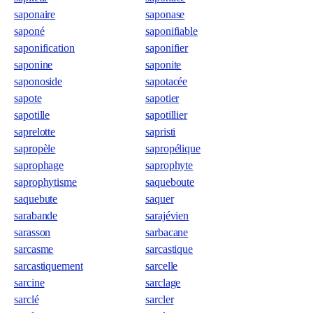
saponaire
saponase
saponé
saponifiable
saponification
saponifier
saponine
saponite
saponoside
sapotacée
sapote
sapotier
sapotille
sapotillier
saprelotte
sapristi
sapropèle
sapropélique
saprophage
saprophyte
saprophytisme
saqueboute
saquebute
saquer
sarabande
sarajévien
sarasson
sarbacane
sarcasme
sarcastique
sarcastiquement
sarcelle
sarcine
sarclage
sarclé
sarcler