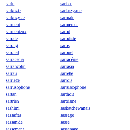
sarin
sarisse
sarkozie
sarkozysme
sarkozyste
sarmale
sarment
sarmenter
sarmenteux
sarod
sarode
sarodiste
sarong
saros
saroual
sarouel
sarracenia
sarracénie
sarrancolin
sarrasin
sarrau
sarrette
sarriette
sarrois
sarrusophone
sarrussophone
sartan
sarthois
sartrien
sartrisme
sashimi
saskatchewanais
sassafras
sassage
sassanide
sasse
sassement
sassenage