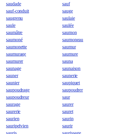
saudade
sauf
sauf-conduit
sauge
saugrenu
saulaie
saule
saulée
saumâtre
saumon
saumoné
saumoneau
saumonette
saumur
saumurage
saumure
saumurer
sauna
saunage
saunaison
sauner
saunerie
saunier
saupiquet
saupoudrage
saupoudrer
saupoudreur
saur
saurage
saurer
saurerie
sauret
saurien
saurin
sauripelvien
saurir
sauris
saurissage