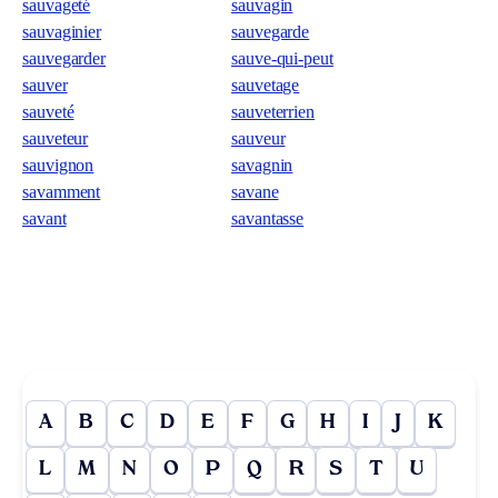
sauvageté
sauvagin
sauvaginier
sauvegarde
sauvegarder
sauve-qui-peut
sauver
sauvetage
sauveté
sauveterrien
sauveteur
sauveur
sauvignon
savagnin
savamment
savane
savant
savantasse
A
B
C
D
E
F
G
H
I
J
K
L
M
N
O
P
Q
R
S
T
U