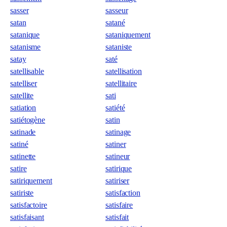
sasser
sasseur
satan
satané
satanique
sataniquement
satanisme
sataniste
satay
saté
satellisable
satellisation
satelliser
satellitaire
satellite
sati
satiation
satiété
satiétogène
satin
satinade
satinage
satiné
satiner
satinette
satineur
satire
satirique
satiriquement
satiriser
satiriste
satisfaction
satisfactoire
satisfaire
satisfaisant
satisfait