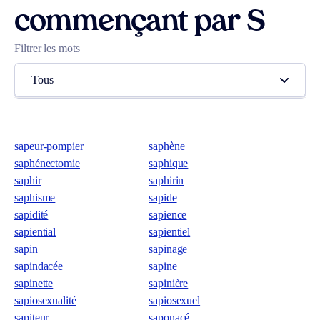
commençant par S
Filtrer les mots
Tous
sapeur-pompier
saphène
saphénectomie
saphique
saphir
saphirin
saphisme
sapide
sapidité
sapience
sapiential
sapientiel
sapin
sapinage
sapindacée
sapine
sapinette
sapinière
sapiosexualité
sapiosexuel
sapiteur
saponacé