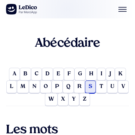
Aller au contenu
Abécédaire
A
B
C
D
E
F
G
H
I
J
K
L
M
N
O
P
Q
R
S
T
U
V
W
X
Y
Z
Les mots