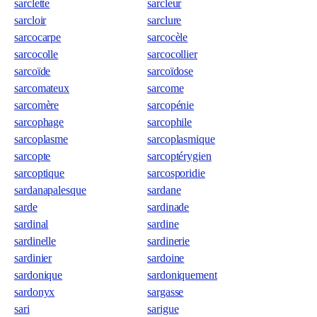
sarclette
sarcleur
sarcloir
sarclure
sarcocarpe
sarcocèle
sarcocolle
sarcocollier
sarcoïde
sarcoïdose
sarcomateux
sarcome
sarcomère
sarcopénie
sarcophage
sarcophile
sarcoplasme
sarcoplasmique
sarcopte
sarcoptérygien
sarcoptique
sarcosporidie
sardanapalesque
sardane
sarde
sardinade
sardinal
sardine
sardinelle
sardinerie
sardinier
sardoine
sardonique
sardoniquement
sardonyx
sargasse
sari
sarigue