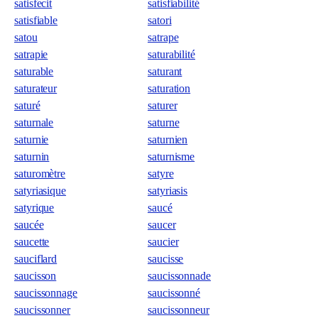
satisfecit
satisfiabilité
satisfiable
satori
satou
satrape
satrapie
saturabilité
saturable
saturant
saturateur
saturation
saturé
saturer
saturnale
saturne
saturnie
saturnien
saturnin
saturnisme
saturomètre
satyre
satyriasique
satyriasis
satyrique
saucé
saucée
saucer
saucette
saucier
sauciflard
saucisse
saucisson
saucissonnade
saucissonnage
saucissonné
saucissonner
saucissonneur