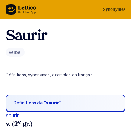
Aller au contenu
Synonymes
Saurir
verbe
Définitions, synonymes, exemples en français
Définitions de
“saurir“
saurir
e
v. (2
gr.)