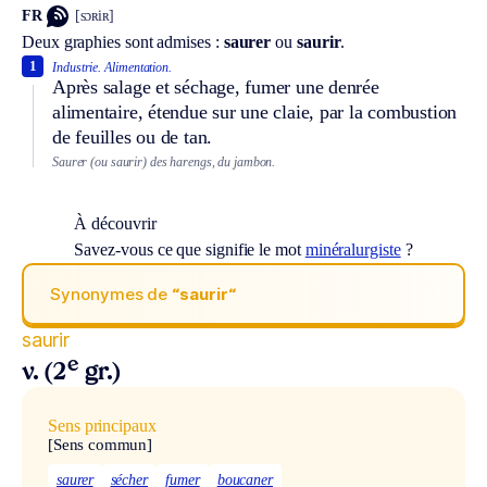
FR
[sɔʀiʀ]
Deux graphies sont admises :
saurer
ou
saurir
.
1
Industrie.
Alimentation.
Après salage et séchage, fumer une denrée
alimentaire, étendue sur une claie, par la combustion
de feuilles ou de tan.
Saurer (ou saurir) des harengs, du jambon.
À découvrir
Savez-vous ce que signifie le mot
minéralurgiste
?
Synonymes de
“saurir“
saurir
e
v. (2
gr.)
Sens principaux
[Sens commun]
saurer
sécher
fumer
boucaner