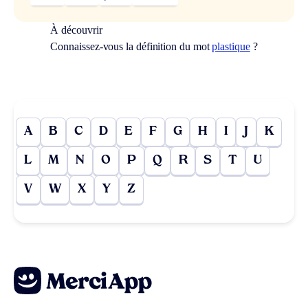
À découvrir
Connaissez-vous la définition du mot
plastique
?
A
B
C
D
E
F
G
H
I
J
K
L
M
N
O
P
Q
R
S
T
U
V
W
X
Y
Z